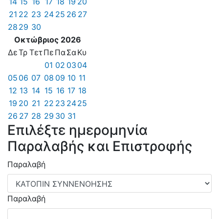
14
15
16
17
18
19
20
21
22
23
24
25
26
27
28
29
30
Οκτώβριος 2026
Δε
Τρ
Τετ
Πε
Πα
Σα
Κυ
01
02
03
04
05
06
07
08
09
10
11
12
13
14
15
16
17
18
19
20
21
22
23
24
25
26
27
28
29
30
31
Επιλέξτε ημερομηνία
Παραλαβής και Επιστροφής
Παραλαβή
Παραλαβή