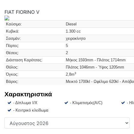
FIAT FIORINO
V
Καύσιμο:
Diesel
Κυβικά:
1.300 cc
Σασμάν:
χειροκίνητο
Πόρτες:
5
Θέσεις:
2
Διάσταση Καρότσας:
Μήκος 1593mm - Πλάτος 1714mm
Θόλος:
Πλάτος 1046mm - Ύψος 1205mm
3
Όγκος:
2,8m
Βάρος:
Μεικτό 1700kl - Ωφέλιμο 620kl - Απόβ
Χαρακτηριστικά
- Δίπλωμα Ι/Χ
- Κλιματισμός(A/C)
- Η
- Κεντρικό κλείδωμα