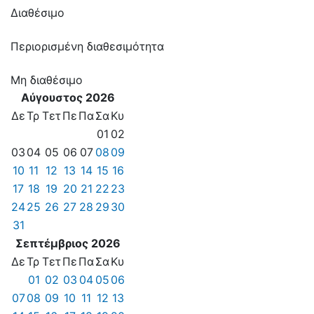
Διαθέσιμο
Περιορισμένη διαθεσιμότητα
Μη διαθέσιμο
Αύγουστος 2026
Δε
Τρ
Τετ
Πε
Πα
Σα
Κυ
01
02
03
04
05
06
07
08
09
10
11
12
13
14
15
16
17
18
19
20
21
22
23
24
25
26
27
28
29
30
31
Σεπτέμβριος 2026
Δε
Τρ
Τετ
Πε
Πα
Σα
Κυ
01
02
03
04
05
06
07
08
09
10
11
12
13