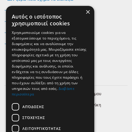
×
- Τι ισχύει για την ασφάλιση του οχήματος;
Αυτός ο ιστότοπος
- Ποιό όχημα ταιριάζει στο επάγγελμα μου;
χρησιμοποιεί cookies
Χρησιμοποιούμε cookies για να
- Δεν βρίσκω το όχημα που θέλω
εξατομικεύσουμε το περιεχόμενο, τις
διαφημίσεις και να αναλύσουμε την
- Παρέχετε και service για κάθε όχημα;
επισκεψιμότητά μας. Μοιραζόμαστε επίσης
πληροφορίες σχετικά με τη χρήση του
ιστότοπού μας με τους συνεργάτες
διαφήμισης και ανάλυσης, οι οποίοι
ενδέχεται να τις συνδυάσουν με άλλες
κιν.
6980 290 990
πληροφορίες που τους έχετε παράσχει ή
που έχουν συλλέξει από τη χρήση των
υπηρεσιών τους από εσάς.
Διαβάστε
Μαιάνδρου άνωθεν περιφ. Ευόσμου
περισσότερα
Κόμβος Ν. Εγνατίας - Θεσσαλονίκη
ΑΠΌΔΟΣΗΣ
info@thessalonikivanrental.gr
ΣΤΌΧΕΥΣΗΣ
MHTE 0933E81000114801
ΛΕΙΤΟΥΡΓΙΚΌΤΗΤΑΣ