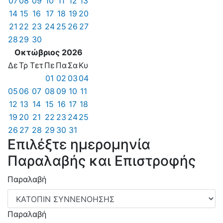
07
08
09
10
11
12
13
14
15
16
17
18
19
20
21
22
23
24
25
26
27
28
29
30
Οκτώβριος 2026
Δε
Τρ
Τετ
Πε
Πα
Σα
Κυ
01
02
03
04
05
06
07
08
09
10
11
12
13
14
15
16
17
18
19
20
21
22
23
24
25
26
27
28
29
30
31
Επιλέξτε ημερομηνία
Παραλαβής και Επιστροφής
Παραλαβή
Παραλαβή