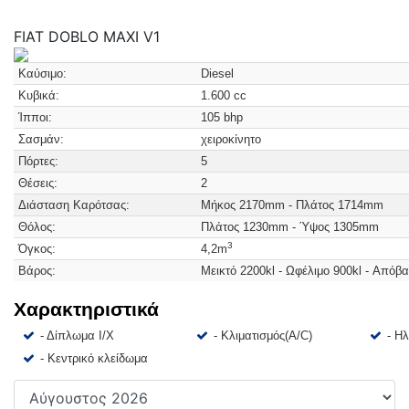
FIAT DOBLO MAXI
V1
Καύσιμο:
Diesel
Κυβικά:
1.600 cc
Ίπποι:
105 bhp
Σασμάν:
χειροκίνητο
Πόρτες:
5
Θέσεις:
2
Διάσταση Καρότσας:
Μήκος 2170mm - Πλάτος 1714mm
Θόλος:
Πλάτος 1230mm - Ύψος 1305mm
3
Όγκος:
4,2m
Βάρος:
Μεικτό 2200kl - Ωφέλιμο 900kl - Απόβ
Χαρακτηριστικά
- Δίπλωμα Ι/Χ
- Κλιματισμός(A/C)
- Η
- Κεντρικό κλείδωμα