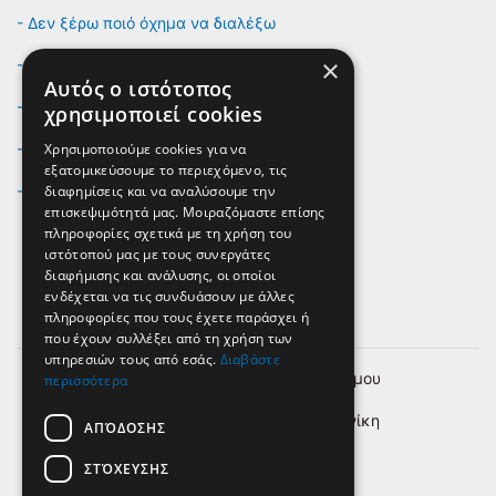
- Δεν ξέρω ποιό όχημα να διαλέξω
×
- Τι ισχύει για την ασφάλιση του οχήματος;
Αυτός ο ιστότοπος
- Ποιό όχημα ταιριάζει στο επάγγελμα μου;
χρησιμοποιεί cookies
Χρησιμοποιούμε cookies για να
- Δεν βρίσκω το όχημα που θέλω
εξατομικεύσουμε το περιεχόμενο, τις
διαφημίσεις και να αναλύσουμε την
- Παρέχετε και service για κάθε όχημα;
επισκεψιμότητά μας. Μοιραζόμαστε επίσης
πληροφορίες σχετικά με τη χρήση του
ιστότοπού μας με τους συνεργάτες
διαφήμισης και ανάλυσης, οι οποίοι
ενδέχεται να τις συνδυάσουν με άλλες
κιν.
6980 290 990
πληροφορίες που τους έχετε παράσχει ή
που έχουν συλλέξει από τη χρήση των
υπηρεσιών τους από εσάς.
Διαβάστε
Μαιάνδρου άνωθεν περιφ. Ευόσμου
περισσότερα
Κόμβος Ν. Εγνατίας - Θεσσαλονίκη
ΑΠΌΔΟΣΗΣ
info@thessalonikivanrental.gr
ΣΤΌΧΕΥΣΗΣ