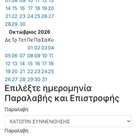
07
08
09
10
11
12
13
14
15
16
17
18
19
20
21
22
23
24
25
26
27
28
29
30
Οκτώβριος 2026
Δε
Τρ
Τετ
Πε
Πα
Σα
Κυ
01
02
03
04
05
06
07
08
09
10
11
12
13
14
15
16
17
18
19
20
21
22
23
24
25
26
27
28
29
30
31
Επιλέξτε ημερομηνία
Παραλαβής και Επιστροφής
Παραλαβή
Παραλαβή