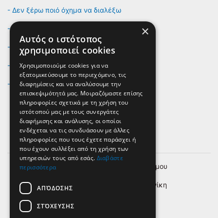
- Δεν ξέρω ποιό όχημα να διαλέξω
×
- Τι ισχύει για την ασφάλιση του οχήματος;
Αυτός ο ιστότοπος
- Ποιό όχημα ταιριάζει στο επάγγελμα μου;
χρησιμοποιεί cookies
Χρησιμοποιούμε cookies για να
- Δεν βρίσκω το όχημα που θέλω
εξατομικεύσουμε το περιεχόμενο, τις
διαφημίσεις και να αναλύσουμε την
- Παρέχετε και service για κάθε όχημα;
επισκεψιμότητά μας. Μοιραζόμαστε επίσης
πληροφορίες σχετικά με τη χρήση του
ιστότοπού μας με τους συνεργάτες
διαφήμισης και ανάλυσης, οι οποίοι
ενδέχεται να τις συνδυάσουν με άλλες
κιν.
6980 290 990
πληροφορίες που τους έχετε παράσχει ή
που έχουν συλλέξει από τη χρήση των
υπηρεσιών τους από εσάς.
Διαβάστε
Μαιάνδρου άνωθεν περιφ. Ευόσμου
περισσότερα
Κόμβος Ν. Εγνατίας - Θεσσαλονίκη
ΑΠΌΔΟΣΗΣ
info@thessalonikivanrental.gr
ΣΤΌΧΕΥΣΗΣ