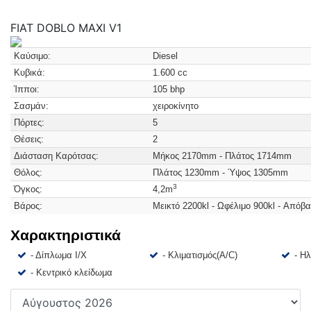
FIAT DOBLO MAXI
V1
Καύσιμο:
Diesel
Κυβικά:
1.600 cc
Ίπποι:
105 bhp
Σασμάν:
χειροκίνητο
Πόρτες:
5
Θέσεις:
2
Διάσταση Καρότσας:
Μήκος 2170mm - Πλάτος 1714mm
Θόλος:
Πλάτος 1230mm - Ύψος 1305mm
3
Όγκος:
4,2m
Βάρος:
Μεικτό 2200kl - Ωφέλιμο 900kl - Απόβ
Χαρακτηριστικά
- Δίπλωμα Ι/Χ
- Κλιματισμός(A/C)
- Η
- Κεντρικό κλείδωμα